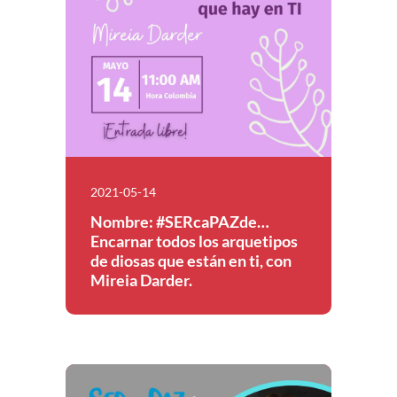
2021-05-14
Nombre: #SERcaPAZde…
Encarnar todos los arquetipos
de diosas que están en ti, con
Mireia Darder.