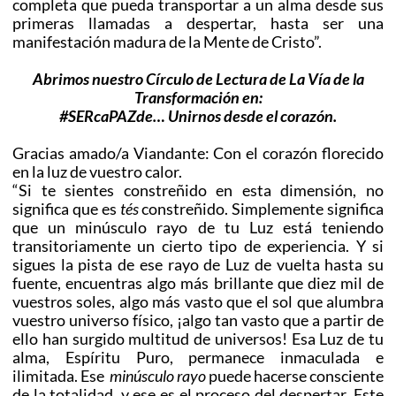
completa que pueda transportar a un alma desde sus
primeras llamadas a despertar, hasta ser una
manifestación madura de la Mente de Cristo”.
Abrimos nuestro Círculo de Lectura de La Vía de la
Transformación en:
#SERcaPAZde… Unirnos desde el corazón.
Gracias amado/a Viandante: Con el corazón florecido
en la luz de vuestro calor.
“Si te sientes constreñido en esta dimensión, no
significa que es
tés
constreñido. Simplemente significa
que un minúsculo rayo de tu Luz está teniendo
transitoriamente un cierto tipo de experiencia. Y si
sigues la pista de ese rayo de Luz de vuelta hasta su
fuente, encuentras algo más brillante que diez mil de
vuestros soles, algo más vasto que el sol que alumbra
vuestro universo físico, ¡algo tan vasto que a partir de
ello han surgido multitud de universos! Esa Luz de tu
alma, Espíritu Puro, permanece inmaculada e
ilimitada. Ese
minúsculo rayo
puede hacerse consciente
de la totalidad, y ese es el proceso del despertar. Este